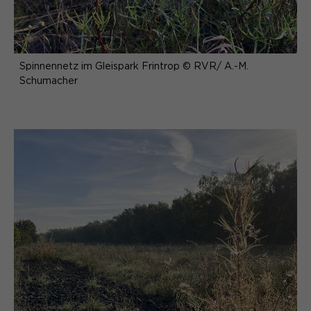
Spinnennetz im Gleispark Frintrop © RVR/ A.-M.
Schumacher