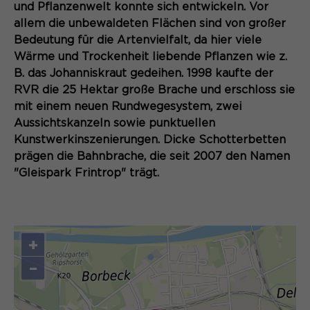
und Pflanzenwelt konnte sich entwickeln. Vor
Sie ermöglichen es der Website, Sie
Laufzeit
Zweck
13 Monate
allem die unbewaldeten Flächen sind von großer
zu erkennen und somit Ihre Sitzung
Bedeutung für die Artenvielfalt, da hier viele
offen zu halten. Es speichert bei
Dient zur anonymen
Zweck
Wärme und Trockenheit liebende Pflanzen wie z.
einem Benutzer-Login für einen
Wiedererkennung eines Besuchers.
B. das Johanniskraut gedeihen. 1998 kaufte der
geschlossenen Bereich die Benutzer-
ID als verschlüsselten Wert (sog.
RVR die 25 Hektar große Brache und erschloss sie
"hash-Wert") zum entsprechenden
mit einem neuen Rundwegesystem, zwei
Datenbankeintrag des Nutzers.
Aussichtskanzeln sowie punktuellen
Name
_pk_ses*
Kunstwerkinszenierungen. Dicke Schotterbetten
Anbieter
Matomo
prägen die Bahnbrache, die seit 2007 den Namen
"Gleispark Frintrop" trägt.
Name
PHPSESSID
Laufzeit
30 Minuten
Anbieter
Session-Cookies
Speichert vorübergehend Daten der
Zweck
aktuellen Sitzung.
Der Session Cookie wird beim
+
Laufzeit
Schließen des Browsers wieder
–
gelöscht.
Name
_pk_ref.*
PHPs Standard Sitzungs- Identifikation
Zweck