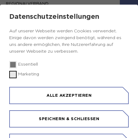
Datenschutzeinstellungen
Auf unserer Webseite werden Cookies verwendet.
Einige davon werden zwingend benötigt, während es
uns andere ermöglichen, Ihre Nutzererfahrung auf
unserer Webseite zu verbessern.
Essentiell
Marketing
BILDUNGSKONZEPT
ALLE AKZEPTIEREN
ENTDECKEN, FORSCHEN
SPEICHERN & SCHLIESSEN
Im Sinne einer
Bildung für Nachhaltige
Entwicklung (BNE)
sollen die Kinder und