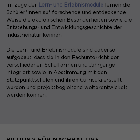
Laufzeit
1 Monat
Im Zuge der
Lern- und Erlebnismodule
lernen die
Schüler*innen auf forschende und entdeckende
Speichert den Zustimmungsstatus des
Weise die ökologischen Besonderheiten sowie die
Zweck
Benutzers für Cookies auf der
Entstehungs- und Entwicklungsgeschichte der
aktuellen Domäne.
Industrienatur kennen.
Die Lern- und Erlebnismodule sind dabei so
aufgebaut, dass sie in den Fachunterricht der
verschiedenen Schulformen und Jahrgänge
integriert sowie in Abstimmung mit den
Stützpunktschulen und ihren Curricula erstellt
wurden und projektbegleitend weiterentwickelt
werden können.
BILDUNG FÜR NACHHALTIGE