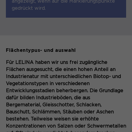
angezeigt, wenn auf die Markierungspunkte
Sie ermöglichen es der Website, Sie
Laufzeit
gedrückt wird.
Zweck
13 Monate
zu erkennen und somit Ihre Sitzung
offen zu halten. Es speichert bei
Dient zur anonymen
Zweck
einem Benutzer-Login für einen
Wiedererkennung eines Besuchers.
geschlossenen Bereich die Benutzer-
ID als verschlüsselten Wert (sog.
"hash-Wert") zum entsprechenden
Flächentypus- und auswahl
Datenbankeintrag des Nutzers.
Name
_pk_ses*
Für LELINA haben wir uns frei zugängliche
Anbieter
Matomo
Flächen ausgesucht, die einen hohen Anteil an
Name
PHPSESSID
Industrienatur mit unterschiedlichen Biotop- und
Laufzeit
30 Minuten
Vegetationstypen in verschiedenen
Anbieter
Session-Cookies
Entwicklungsstadien beherbergen. Die Grundlage
Speichert vorübergehend Daten der
Zweck
aktuellen Sitzung.
dafür bilden Industrieböden, die aus
Der Session Cookie wird beim
Bergematerial, Gleisschotter, Schlacken,
Laufzeit
Schließen des Browsers wieder
Bauschutt, Schlämmen, Stäuben oder Aschen
gelöscht.
bestehen. Teilweise weisen sie erhöhte
Name
_pk_ref.*
Konzentrationen von Salzen oder Schwermetallen
PHPs Standard Sitzungs- Identifikation
Zweck