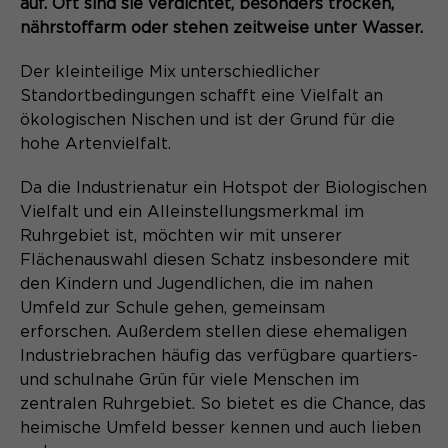
auf. Oft sind sie verdichtet, besonders trocken,
(Formulare).
Anbieter
Matomo
nährstoffarm oder stehen zeitweise unter Wasser.
Laufzeit
6 Monate
Der kleinteilige Mix unterschiedlicher
Name
be_typo_user
Standortbedingungen schafft eine Vielfalt an
Zweck
Speichert die Herkunft des Besuchers.
ökologischen Nischen und ist der Grund für die
Anbieter
TYPO3
hohe Artenvielfalt.
Laufzeit
Ende der Sitzung
Name
MATOMO_SESSID
Da die Industrienatur ein Hotspot der Biologischen
Vielfalt und ein Alleinstellungsmerkmal im
Dieser Cookie teilt der Webseite mit,
Anbieter
Matomo
Ruhrgebiet ist, möchten wir mit unserer
ob ein Besucher im Typo3-Backend
Zweck
Flächenauswahl diesen Schatz insbesondere mit
angemeldet ist und die Rechte besitzt
Laufzeit
Sitzung
den Kindern und Jugendlichen, die im nahen
diese zu verwalten.
Umfeld zur Schule gehen, gemeinsam
Temporäre Session-ID, ohne
Zweck
erforschen. Außerdem stellen diese ehemaligen
personenbezogene Daten.
Industriebrachen häufig das verfügbare quartiers-
Name
cookie_optin
und schulnahe Grün für viele Menschen im
zentralen Ruhrgebiet. So bietet es die Chance, das
Anbieter
Sgalinski
heimische Umfeld besser kennen und auch lieben