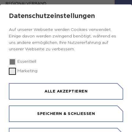
Datenschutzeinstellungen
Auf unserer Webseite werden Cookies verwendet.
Einige davon werden zwingend benötigt, während es
uns andere ermöglichen, Ihre Nutzererfahrung auf
unserer Webseite zu verbessern.
Essentiell
LERN- UND ERLEBNISLABORE
Marketing
Vielfalt beobachten, erforschen und
verstehen
ALLE AKZEPTIEREN
Die Projektflächen liegen im stark urban
geprägten und hochverdichteten zentralen
Ruhrgebiet. Es handelt sich um hochwertige
SPEICHERN & SCHLIESSEN
Industrienatur
-Flächen.