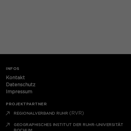
Laufzeit
1 Monat
Speichert den Zustimmungsstatus des
Zweck
Benutzers für Cookies auf der
aktuellen Domäne.
INFOS
Kontakt​​​​​
Datenschutz
Impressum
PROJEKTPARTNER
(RVR)
REGIONALVERBAND RUHR
GEOGRAPHISCHES INSTITUT DER RUHR-UNIVERSITÄT
BOCHUM