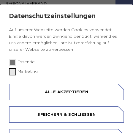
Datenschutzeinstellungen
Auf unserer Webseite werden Cookies verwendet.
GRAU
Einige davon werden zwingend benötigt, während es
LOREM IPSUM
uns andere ermöglichen, Ihre Nutzererfahrung auf
unserer Webseite zu verbessern.
Lorem ipsum dolor sit amet,
consetetur sadipscing
elitr
, sed diam nonumy eirmod tempor invidunt ut
Essentiell
labore et dolore magna aliquyam erat, sed diam
Marketing
voluptua. At vero eos et accusam et justo duo
dolores et ea rebum.
ALLE AKZEPTIEREN
Liste 1
Liste 2
SPEICHERN & SCHLIESSEN