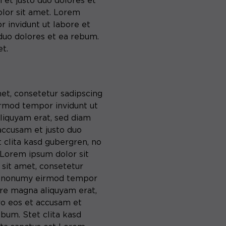
 et justo duo dolores et
olor sit amet. Lorem
 invidunt ut labore et
duo dolores et ea rebum.
t.
et, consetetur sadipscing
irmod tempor invidunt ut
liquyam erat, sed diam
accusam et justo duo
 clita kasd gubergren, no
 Lorem ipsum dolor sit
sit amet, consetetur
am nonumy eirmod tempor
ore magna aliquyam erat,
ro eos et accusam et
ebum. Stet clita kasd