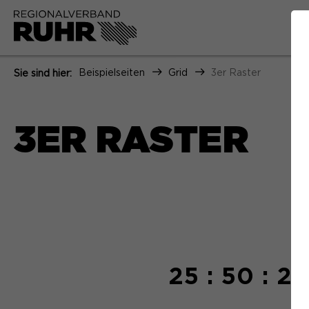
Beispielseiten
Grid
3er Raster
Sie sind hier:
3ER RASTER
25 : 50 : 25