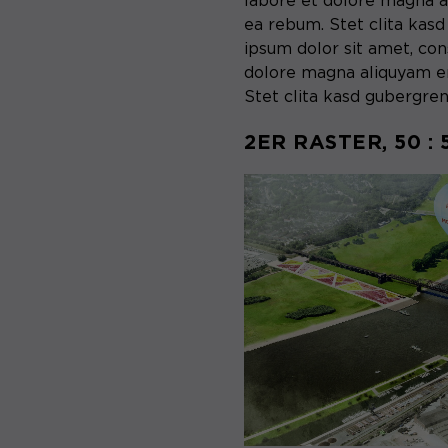
labore et dolore magna a
ea rebum. Stet clita kas
ipsum dolor sit amet, con
dolore magna aliquyam er
Stet clita kasd gubergren
2ER RASTER, 50 : 