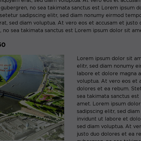
liquyam erat, sed diam voluptua. At vero eos et accusam
Anbieter
Matomo
Name
be_typo_user
d gubergren, no sea takimata sanctus est Lorem ipsum d
Laufzeit
6 Monate
setetur sadipscing elitr, sed diam nonumy eirmod tempor
Anbieter
TYPO3
at, sed diam voluptua. At vero eos et accusam et justo 
Zweck
Speichert die Herkunft des Besuchers.
, no sea takimata sanctus est Lorem ipsum dolor sit ame
Laufzeit
Ende der Sitzung
50
Dieser Cookie teilt der Webseite mit, ob ein
Zweck
Besucher im Typo3-Backend angemeldet ist
Name
MATOMO_SESSID
Lorem ipsum dolor sit am
und die Rechte besitzt diese zu verwalten.
elitr, sed diam nonumy e
Anbieter
Matomo
labore et dolore magna a
voluptua. At vero eos et 
Laufzeit
Sitzung
Name
cookie_optin
dolores et ea rebum. Stet
Temporäre Session-ID, ohne
sea takimata sanctus est
Zweck
Anbieter
Sgalinski
personenbezogene Daten.
amet. Lorem ipsum dolor 
sadipscing elitr, sed di
Laufzeit
1 Monat
invidunt ut labore et dol
sed diam voluptua. At ve
Speichert den Zustimmungsstatus des
Zweck
Benutzers für Cookies auf der aktuellen
justo duo dolores et ea r
Domäne.