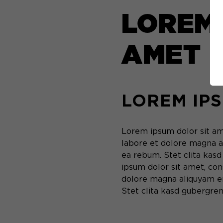
LOREM 
AMET
LOREM IP
Lorem ipsum dolor sit am
labore et dolore magna a
ea rebum. Stet clita kas
ipsum dolor sit amet, con
dolore magna aliquyam er
Stet clita kasd gubergren