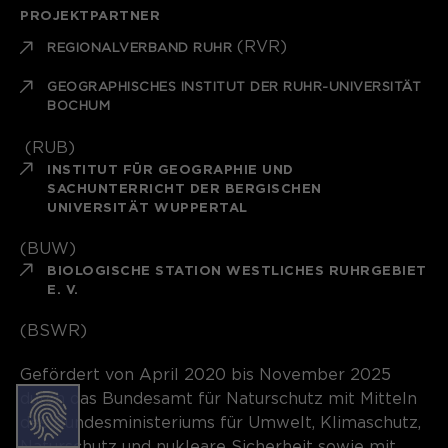
Laufzeit
1 Monat
PROJEKTPARTNER
(RVR)
REGIONALVERBAND RUHR
Speichert den Zustimmungsstatus des
Zweck
Benutzers für Cookies auf der
GEOGRAPHISCHES INSTITUT DER RUHR-UNIVERSITÄT
aktuellen Domäne.
BOCHUM
(RUB)
INSTITUT FÜR GEOGRAPHIE UND
SACHUNTERRICHT DER BERGISCHEN
UNIVERSITÄT WUPPERTAL
(BUW)
BIOLOGISCHE STATION WESTLICHES RUHRGEBIET
E. V.
(BSWR)
Gefördert von April 2020 bis November 2025
durch das Bundesamt für Naturschutz mit Mitteln
des Bundesministeriums für Umwelt, Klimaschutz,
Naturschutz und nukleare Sicherheit sowie mit