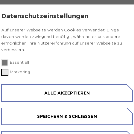
ÜBER UNS
KONTAKT
Datenschutzeinstellungen
Auf unserer Webseite werden Cookies verwendet. Einige
ge Lelina
davon werden zwingend benötigt, während es uns andere
AR LELINA
ermöglichen, Ihre Nutzererfahrung auf unserer Webseite zu
verbessern.
Essentiell
Marketing
ALLE AKZEPTIEREN
SPEICHERN & SCHLIESSEN